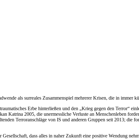
endwende als surreales Zusammenspiel mehrerer Krisen, die in immer k
raumatisches Erbe hinterließen und den „Krieg gegen den Terror“ einle
n Katrina 2005, die unermessliche Verluste an Menschenleben fordert
haltenden Terroranschläge von IS und anderen Gruppen seit 2013; die
 Gesellschaft, dass alles in naher Zukunft eine positive Wendung nehme