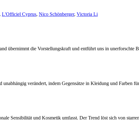
,
L'Officiel Cyprus
,
Nico Schönberger
,
Victoria Li
nd übernimmt die Vorstellungskraft und entführt uns in unerforschte 
und unabhängig verändert, indem Gegensätze in Kleidung und Farben fü
ale Sensibilität und Kosmetik umfasst. Der Trend löst sich von starren 