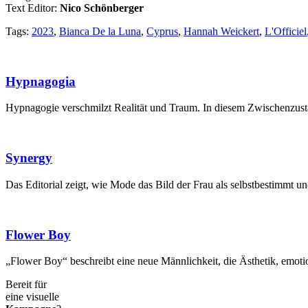
Text Editor:
Nico Schönberger
Tags:
2023
,
Bianca De la Luna
,
Cyprus
,
Hannah Weickert
,
L'Officiel
Hypnagogia
Hypnagogie verschmilzt Realität und Traum. In diesem Zwischenzusta
Synergy
Das Editorial zeigt, wie Mode das Bild der Frau als selbstbestimmt 
Flower Boy
„Flower Boy“ beschreibt eine neue Männlichkeit, die Ästhetik, emotion
Bereit für
eine visuelle