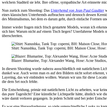
welchem Stadtteil sie lebt. Ihre offene, sympathische Art erinnerte mi
Nun zurück zum Shooting: Das
Unterhemd von Jean Paul Gaultier
w
eines klassischen Unterhemds aufbrachen und dennoch dessen Kernidee
des Minimalismus, bei dem es darum geht, durch einfache Formen und 
Immer wieder fragen mich frisch gestartete Models, woran ich erkenn
sich hier. Warum nicht auf einem Tisch liegen? Unerfahrene Models 
überschreiten.
Shirt: Nanushka, Tank Top: coperni, BH: Maison Close, Hose:
Blazer: Blumarine, Top: Alexander Wang, Hose: Acne Studios,
In diesem Shooting wurde nahezu ausschließlich mit natürlichem Lich
dunkel war. Auch wenn man es auf den Bildern nicht sofort erkennt,
Layering, das wir einbinden wollten. Warum wir uns für diese Locatio
die dem Set noch fehlte.
Die Entscheidung, primär mit natürlichem Licht zu arbeiten, war keine
das pure Tageslicht? Eine künstliche Lichtquelle hätte, ähnlich wie 
wäre damit verloren gegangen. In jedem Schritt und bei jeder Entsch
Es war eine Herausforderung, so viele unterschiedliche Looks zu krei