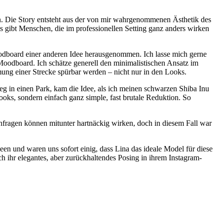
n. Die Story entsteht aus der von mir wahrgenommenen Ästhetik des
Es gibt Menschen, die im professionellen Setting ganz anders wirken
oodboard einer anderen Idee herausgenommen. Ich lasse mich gerne
Moodboard. Ich schätze generell den minimalistischen Ansatz im
ung einer Strecke spürbar werden – nicht nur in den Looks.
eg in einen Park, kam die Idee, als ich meinen schwarzen Shiba Inu
ooks, sondern einfach ganz simple, fast brutale Reduktion. So
hfragen können mitunter hartnäckig wirken, doch in diesem Fall war
n und waren uns sofort einig, dass Lina das ideale Model für diese
ch ihr elegantes, aber zurückhaltendes Posing in ihrem Instagram-