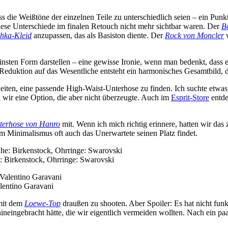
die Weißtöne der einzelnen Teile zu unterschiedlich seien – ein Punkt,
iese Unterschiede im finalen Retouch nicht mehr sichtbar waren. Der
B
hka-Kleid
anzupassen, das als Basiston diente. Der
Rock von Moncler
w
einsten Form darstellen – eine gewisse Ironie, wenn man bedenkt, dass 
eduktion auf das Wesentliche entsteht ein harmonisches Gesamtbild, das
eiten, eine passende High-Waist-Unterhose zu finden. Ich suchte etwas
 wir eine Option, die aber nicht überzeugte. Auch im
Esprit-Store
entde
nterhose von Hanro
mit. Wenn ich mich richtig erinnere, hatten wir das
 Minimalismus oft auch das Unerwartete seinen Platz findet.
: Birkenstock, Ohrringe: Swarovski
lentino Garavani
 mit dem
Loewe-Top
draußen zu shooten. Aber Spoiler: Es hat nicht fun
neingebracht hätte, die wir eigentlich vermeiden wollten. Nach ein pa