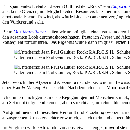
Ein spannendes Detail an diesem Outfit ist der „Rock“ von
Emporio 
aus: keine Grenzen, nur Möglichkeiten. Besonders fasziniert mich an d
emotionale Ebene. Es wirkt, als würde Lina sich an einen vergänglic
den Vordergrund stellt.
Beim
Max Mara-Blazer
hatten wir ursprünglich einen ganz anderen 
den gesamten Look durchgeshootet hatten, fragte ich Alyssa und Alexa
konsequent fortzuführen. Das Ergebnis wurde dann im quasi letzten L
Unterhemd: Jean Paul Gaultier, Rock: P.A.R.O.S.H., Schuhe: 
Unterhemd: Jean Paul Gaultier, Rock: P.A.R.O.S.H., Schuhe: 
Jetzt, wo ich über Alyssa und Alexandra nachdenke, wird mir bewusst,
einer Hair & Makeup Artist suchte. Nachdem ich ihr das Moodboard vor
Ich erinnere mich gerne an erste Begegnungen mit Menschen zurück, un
am Set nicht tiefgehend kennen, aber es reicht aus, um einen bleibend
Aufgrund meiner chinesischen Herkunft und Erziehung (wobei man da
anzusprechen. Umso erleichterter war ich, als ich mein Unbehagen übe
Im Vergleich wirkte Alexandra zunächst etwas strenger, obwohl sie da