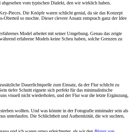
 mal abgesehen vom typischen Dialekt, den wir wirklich haben.
 Key-Pieces. Die Knöpfe waren schlicht genial, da sie das Konzept
-Oberteil so mochte. Dieser clevere Ansatz entsprach ganz der Idee
 erfahrenes Model arbeitet mit seiner Umgebung. Genau das zeigte
n, während erfahrene Models keine Scheu haben, solche Grenzen zu
usätzliche Dauerlichtquelle zum Einsatz, da der Flur schlicht zu
ein tiefer Schnitt eignete sich perfekt für das minimalistische
ns visuell nicht wiederholen, und der Flur war die letzte Ergänzung,
anstreben wollten. Und was könnte in der Fotografie minimaler sein als
 unterlaufen. Die Schlichtheit und Authentizität, die wir suchten,
gana und ich waren umso erleichterter, als wir den
Blazer von