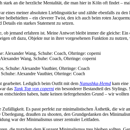
ch stark an die herzliche Mentalität, die man hier in Köln oft findet –
ar eines meiner absoluten Lieblingsstücke und zählte ebenfalls zu den
 beibehielten – ein cleverer Twist, den ich auch beim roten Jacquemus
Details ein starkes Statement zu setzen.
e, ob jemand erfahren ist. Meine Antwort bleibt immer die gleiche: Ein
neigen oft dazu, Objekte nur in ihrer vorgesehenen Funktion zu nutze
 Alexander Wang, Schuhe: Coach, Ohrringe: coperni
 Schuhe: Alexandre Vauthier, Ohrringe: Coach
t gearbeitet. Lediglich beim Outfit mit dem
Nanushka-Hemd
kam eine z
 war das
Tank Top von coperni
ein besonderer Bestandteil des Stylings. S
n entschieden haben, hatte keinen tiefergehenden Grund – wir wollten u
 Zufälligkeit. Es passt perfekt zur minimalistischen Ästhetik, die wir 
die Überlegung, draußen zu shooten, den Grundgedanken des Minimalismus
eidung war der Minimalismus unser zentraler Leitfaden.
eren, die trotzdem dem
Konzept Minimalismus treu bleiben sollten. Ger