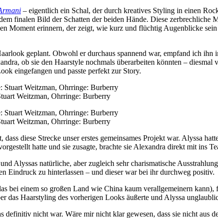
Armani
– eigentlich ein Schal, der durch kreatives Styling in einen R
em finalen Bild der Schatten der beiden Hände. Diese zerbrechliche Mel
hen Moment erinnern, der zeigt, wie kurz und flüchtig Augenblicke sei
Haarlook geplant. Obwohl er durchaus spannend war, empfand ich ihn 
ndra, ob sie den Haarstyle nochmals überarbeiten könnten – diesmal vi
ook eingefangen und passte perfekt zur Story.
Stuart Weitzman, Ohrringe: Burberry
Stuart Weitzman, Ohrringe: Burberry
 dass diese Strecke unser erstes gemeinsames Projekt war. Alyssa hatt
gestellt hatte und sie zusagte, brachte sie Alexandra direkt mit ins T
d Alyssas natürliche, aber zugleich sehr charismatische Ausstrahlung 
en Eindruck zu hinterlassen – und dieser war bei ihr durchweg positiv.
s bei einem so großen Land wie China kaum verallgemeinern kann), fi
r das Haarstyling des vorherigen Looks äußerte und Alyssa unglaublich
s definitiv nicht war. Wäre mir nicht klar gewesen, dass sie nicht aus 