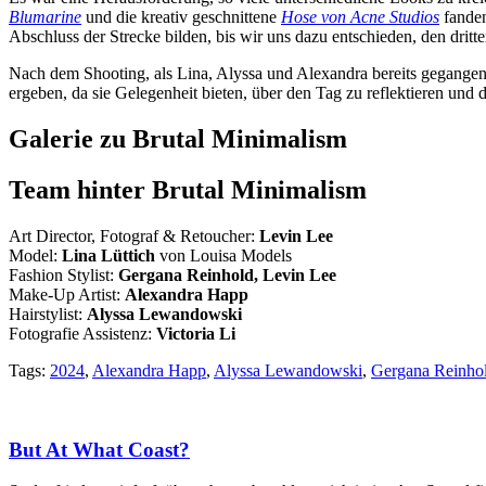
Blumarine
und die kreativ geschnittene
Hose von Acne Studios
fanden
Abschluss der Strecke bilden, bis wir uns dazu entschieden, den dritt
Nach dem Shooting, als Lina, Alyssa und Alexandra bereits gegangen
ergeben, da sie Gelegenheit bieten, über den Tag zu reflektieren und
Galerie zu Brutal Minimalism
Team hinter Brutal Minimalism
Art Director, Fotograf & Retoucher:
Levin Lee
Model:
Lina Lüttich
von
Louisa Models
Fashion Stylist:
Gergana Reinhold, Levin Lee
Make-Up Artist:
Alexandra Happ
Hairstylist:
Alyssa Lewandowski
Fotografie Assistenz:
Victoria Li
Tags:
2024
,
Alexandra Happ
,
Alyssa Lewandowski
,
Gergana Reinho
But At What Coast?