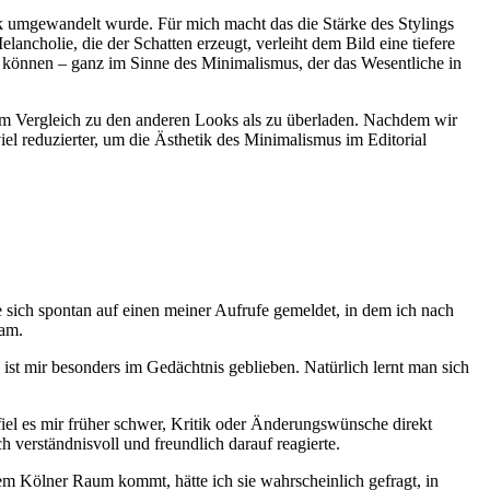
ock umgewandelt wurde. Für mich macht das die Stärke des Stylings
ancholie, die der Schatten erzeugt, verleiht dem Bild eine tiefere
n können – ganz im Sinne des Minimalismus, der das Wesentliche in
im Vergleich zu den anderen Looks als zu überladen. Nachdem wir
el reduzierter, um die Ästhetik des Minimalismus im Editorial
e sich spontan auf einen meiner Aufrufe gemeldet, in dem ich nach
eam.
ist mir besonders im Gedächtnis geblieben. Natürlich lernt man sich
el es mir früher schwer, Kritik oder Änderungswünsche direkt
 verständnisvoll und freundlich darauf reagierte.
dem Kölner Raum kommt, hätte ich sie wahrscheinlich gefragt, in