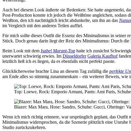
Auch bei diesem Look äußerte sie Bedenken: Sie hatte angemerkt, dass 
Post-Production konnte ich jedoch die Weißtöne angleichen, sodass d
Weißton, den ich nachträglich leicht abdunkelte, um ihn an das
Nanus
im Vergleich mit den anderen Teilen auffiel.
Für mich sollte dieses Outfit die Essenz des Minimalismus in seiner r
Stück. Doch genau darin liegt der Reiz des Minimalismus: Durch die R
Beim Look mit dem
Isabel Marant-Top
hatte ich zunächst Schwierigk
unerwartet schwierig erwies. Im
Düsseldorfer
Galeria Kaufhof
fanden
letztlich ließ ich es liegen, da es ebenfalls nicht perfekt passte.
Glücklicherweise brachte Lina an diesem Tag zufällig die
perfekte U
am Ende alles so stimmig zusammenkam – ein weiterer Beweis, wie im
Top: Loewe, Rock: Emporio Armani, Pants: Ami Paris, Schuhe
Blazer: Max Mara, Hose: Sandro, Schuhe: Gucci, Ohrringe: Va
Wenn ich mich richtig erinnere, war ursprünglich geplant, das Outfit
Minimalismus widersprochen, da die Szenerie plötzlich eine Unruhe hi
Studio zurückzukehren.