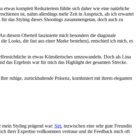
 zu etwas komplett Reduziertem fühlte sich daher wie eine natürliche
erschienen ist, nahm allerdings mehr Zeit in Anspruch, als ich erwartet
uns für das Styling dieses Shootings zusammengetan, doch auch zu
. An diesem Oberteil faszinierte mich besonders die diagonale
e Looks, die fast aus einer Marke bestehen), entschied ich mich, es
s Offensichtliche in etwas Künstlerisches umzuwandeln. Doch als Lina
und das Ergebnis war für mich das Highlight der gesamten Strecke.
Ihre ruhige, zurückhaltende Präsenz, kombiniert mit ihrem eleganten
ür mein Styling prägend war:
Siri
, inzwischen eine sehr gute Freundin
 da ich ihrer Expertise vollkommen vertraue und ihr Feedback mich oft