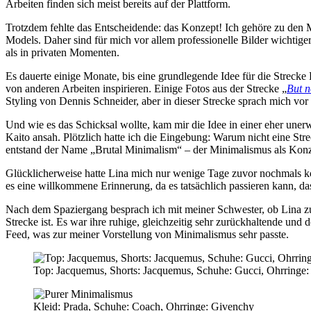
Arbeiten finden sich meist bereits auf der Plattform.
Trotzdem fehlte das Entscheidende: das Konzept! Ich gehöre zu den
Models. Daher sind für mich vor allem professionelle Bilder wichtiger
als in privaten Momenten.
Es dauerte einige Monate, bis eine grundlegende Idee für die Strec
von anderen Arbeiten inspirieren. Einige Fotos aus der Strecke „
But n
Styling von Dennis Schneider, aber in dieser Strecke sprach mich vo
Und wie es das Schicksal wollte, kam mir die Idee in einer eher une
Kaito ansah. Plötzlich hatte ich die Eingebung: Warum nicht eine Str
entstand der Name „Brutal Minimalism“ – der Minimalismus als Konz
Glücklicherweise hatte Lina mich nur wenige Tage zuvor nochmals ko
es eine willkommene Erinnerung, da es tatsächlich passieren kann, d
Nach dem Spaziergang besprach ich mit meiner Schwester, ob Lina zu 
Strecke ist. Es war ihre ruhige, gleichzeitig sehr zurückhaltende un
Feed, was zur meiner Vorstellung von Minimalismus sehr passte.
Top: Jacquemus, Shorts: Jacquemus, Schuhe: Gucci, Ohrringe
Kleid: Prada, Schuhe: Coach, Ohrringe: Givenchy