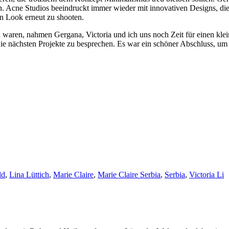
. Acne Studios beeindruckt immer wieder mit innovativen Designs, die 
en Look erneut zu shooten.
 waren, nahmen Gergana, Victoria und ich uns noch Zeit für einen kle
 die nächsten Projekte zu besprechen. Es war ein schöner Abschluss, u
ld
,
Lina Lüttich
,
Marie Claire
,
Marie Claire Serbia
,
Serbia
,
Victoria Li