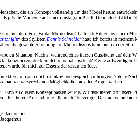
 Menschen, die ein Konzept vollständig um das Model herum entwickel
 als private Momente auf einem Instagram-Profil. Denn eines ist klar: 
ke Form annahm. Für „Brutal Minimalism“ hatte ich Bilder aus einem M
ot tonight
“ des Stylisten
Dennis Schneider
hatte ich bereits in meinem 
r allem die gesamte Stimmung an. Minimalismus kann auch in der Stimm
rwarteten Situation. Nachts, während eines kurzen Gassigang auf dem W
ecke konzipieren, die komplett minimalistisch ist? Keine aufwendigen L
ept wurde für mich zur Essenz der gesamten Idee.
ntaktiert, um sich nochmal aktiv ins Gespräch zu bringen. Solche Nac
ass man vielversprechende Möglichkeiten aus den Augen verliert.
100% zu diesem Konzept passen würde. Wir diskutieren oft unsere Idee
d doch bestimmte Ausstrahlung, die mich überzeugte. Besonders mochte i
: Jacquemus