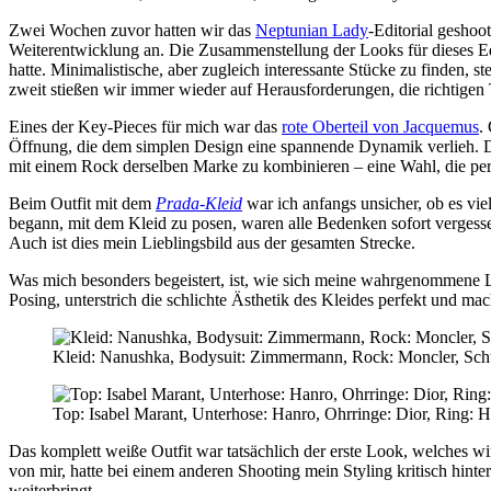
Zwei Wochen zuvor hatten wir das
Neptunian Lady
-Editorial geshoo
Weiterentwicklung an. Die Zusammenstellung der Looks für dieses Ed
hatte. Minimalistische, aber zugleich interessante Stücke zu finden, 
zweit stießen wir immer wieder auf Herausforderungen, die richtigen 
Eines der Key-Pieces für mich war das
rote Oberteil von Jacquemus
.
Öffnung, die dem simplen Design eine spannende Dynamik verlieh. Da
mit einem Rock derselben Marke zu kombinieren – eine Wahl, die perf
Beim Outfit mit dem
Prada-Kleid
war ich anfangs unsicher, ob es vie
begann, mit dem Kleid zu posen, waren alle Bedenken sofort vergessen
Auch ist dies mein Lieblingsbild aus der gesamten Strecke.
Was mich besonders begeistert, ist, wie sich meine wahrgenommene Li
Posing, unterstrich die schlichte Ästhetik des Kleides perfekt und ma
Kleid: Nanushka, Bodysuit: Zimmermann, Rock: Moncler, Schu
Top: Isabel Marant, Unterhose: Hanro, Ohrringe: Dior, Ring: 
Das komplett weiße Outfit war tatsächlich der erste Look, welches w
von mir, hatte bei einem anderen Shooting mein Styling kritisch hinter
weiterbringt.