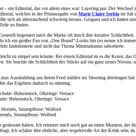
tet – ein Editorial, das vor allem eines war: Layering pur. Der Wechsel
itorial, welches in der Printausgabe von
Marie Claire Serbia
im Juli 
stellte sich als überraschend schwierig heraus. Gergana und ich hatten 
Teile zu finden.
 Generell begeistert mich die Marke oft durch ihre kreative Schlichtheit
 ich ein großer Fan von „One Brand“-Looks bin (so nenne ich immer di
ekt funktionierte und nicht das Thema Minimalismus sabortierte.
lleicht zu simpel sein könnte. Bei einem Editorial ist es die Kunst, da
. Sie brachte die Schlichtheit des Stücks auf ein ganz neues Niveau, 
nas Ausstrahlung aus ihrem Feed nahtlos ins Shooting übertragen hat: 
chte das Ergebnis dadurch so stimmig.
he: Birkenstock, Ohrringe: Versace
Hermès, Strumpfhose: Wolford
ir geshootet haben. Ich erinnere mich noch gut an einen Moment, der f
fragt. Ich schätze ihre ehrliche, aber respektvolle Art der Kritik sehr,