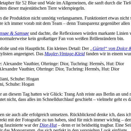
Metapher für 52 Blue und Wale im Allgemeinen, die sanft durch die Tiefe
ten dieser majestätischen Tiere widerspiegeln.
en die Produktion nicht unnötig verlangsamen. Funktioniert etwas nicht s
re ich immer vorab mit dem Team – denn Transparenz gegenüber allen Be
Samsøe & Samsøe
und dachte, die Reflexionen würden markante Linien w
 normalerweise kein großartiger Fan von weißen Brillenrändern bin.
folie und ein Hauptlicht. Ein kleines Detail: Der
„Gürtel“ von Dolce
tylisten angeeignet. Das
Mugler-Vintage-Kleid
fanden wir in einem wu
lexandre Vauthier, Ohrringe: Dior, Tuchring: Hermès, Hut: Dior
ani, Schuhe: Hogan
aber an diesem Tag hatten wir Glück: Trang Anh reiste aus Berlin an un
tet nicht, dass alles im Schnelldurchlauf geschieht – vielmehr geht es
en sie auch alle erfolgreich umsetzen. Rückblickend denke ich, dass i
ekt mit der Fotografie zu tun haben, sind für mich immer wichtig – den
g faszinierte war der
Dior-Hut
– denn er ist beidseitig tragbar. Eine
für das Monogramm, das sich perfekt in den verspielten Look einfügte.