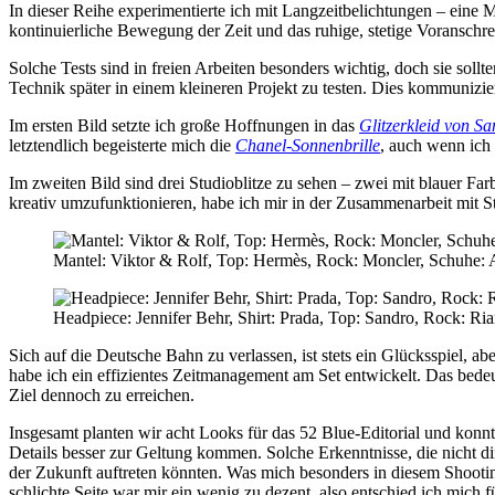
In dieser Reihe experimentierte ich mit Langzeitbelichtungen – eine 
kontinuierliche Bewegung der Zeit und das ruhige, stetige Voranschrei
Solche Tests sind in freien Arbeiten besonders wichtig, doch sie sollt
Technik später in einem kleineren Projekt zu testen. Dies kommunizie
Im ersten Bild setzte ich große Hoffnungen in das
Glitzerkleid von 
letztendlich begeisterte mich die
Chanel-Sonnenbrille
, auch wenn ich
Im zweiten Bild sind drei Studioblitze zu sehen – zwei mit blauer Farb
kreativ umzufunktionieren, habe ich mir in der Zusammenarbeit mit S
Mantel: Viktor & Rolf, Top: Hermès, Rock: Moncler, Schuhe: A
Headpiece: Jennifer Behr, Shirt: Prada, Top: Sandro, Rock: Ri
Sich auf die Deutsche Bahn zu verlassen, ist stets ein Glücksspiel, 
habe ich ein effizientes Zeitmanagement am Set entwickelt. Das bedeu
Ziel dennoch zu erreichen.
Insgesamt planten wir acht Looks für das 52 Blue-Editorial und konnt
Details besser zur Geltung kommen. Solche Erkenntnisse, die nicht dir
der Zukunft auftreten könnten. Was mich besonders in diesem Shootin
schlichte Seite war mir ein wenig zu dezent, also entschied ich mich 