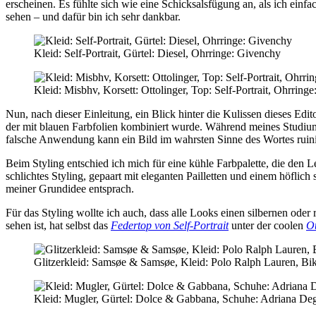
erscheinen. Es fühlte sich wie eine Schicksalsfügung an, als ich ein
sehen – und dafür bin ich sehr dankbar.
Kleid: Self-Portrait, Gürtel: Diesel, Ohrringe: Givenchy
Kleid: Misbhv, Korsett: Ottolinger, Top: Self-Portrait, Ohrrin
Nun, nach dieser Einleitung, ein Blick hinter die Kulissen dieses Edit
der mit blauen Farbfolien kombiniert wurde. Während meines Studiums 
falsche Anwendung kann ein Bild im wahrsten Sinne des Wortes ruini
Beim Styling entschied ich mich für eine kühle Farbpalette, die den 
schlichtes Styling, gepaart mit eleganten Pailletten und einem höflich
meiner Grundidee entsprach.
Für das Styling wollte ich auch, dass alle Looks einen silbernen oder 
sehen ist, hat selbst das
Federtop von Self-Portrait
unter der coolen
Ot
Glitzerkleid: Samsøe & Samsøe, Kleid: Polo Ralph Lauren, Biki
Kleid: Mugler, Gürtel: Dolce & Gabbana, Schuhe: Adriana Deg