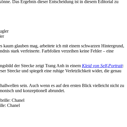
önne. Das Ergebnis dieser Entscheidung ist in diesem Editorial zu
ler
s kaum glauben mag, arbeitete ich mit einem schwarzen Hintergrund,
nis stark verfeinerte. Farbfolien verzeihen keine Fehler – eine
ingsbild der Strecke zeigt Trang Anh in einem
Kleid von Self-Portrait
:
ser Strecke und spiegelt eine ruhige Verletzlichkeit wider, die genau
challwellen sein. Auch wenn es auf den ersten Blick vielleicht nicht zu
rmonisch und konzeptionell abrundet.
lle: Chanel