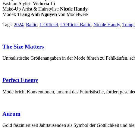
Fashion Stylist:
Victoria Li
Make-Up Artist & Hairstylist:
Nicole Handy
Model:
Trang Anh Nguyen
von Modelwerk
Tags:
2024
,
Baltic
,
L'Officiel
,
L'Officiel Baltic
,
Nicole Handy
,
Trang
The Size Matters
Unrealistische Größenangaben in der Mode führen zu Fehlkäufen, sc
Perfect Enemy
Mode bricht Konventionen, umarmt das Futuristische, fordert geschle
Aurum
Gold fasziniert seit Jahrtausenden als Symbol der Göttlichkeit und ble