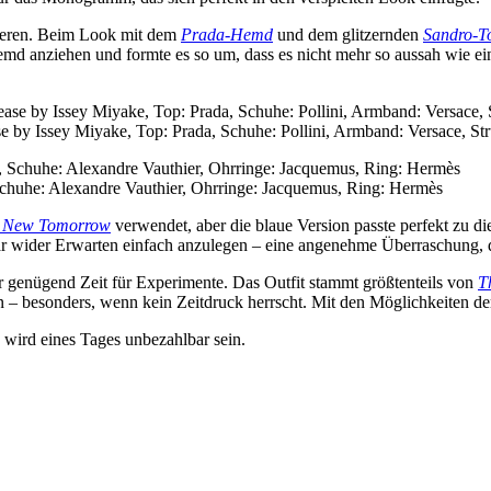
zieren. Beim Look mit dem
Prada-Hemd
und dem glitzernden
Sandro-T
 Hemd anziehen und formte es so um, dass es nicht mehr so aussah wie e
se by Issey Miyake, Top: Prada, Schuhe: Pollini, Armband: Versace, S
chuhe: Alexandre Vauthier, Ohrringe: Jacquemus, Ring: Hermès
A New Tomorrow
verwendet, aber die blaue Version passte perfekt zu di
 wider Erwarten einfach anzulegen – eine angenehme Überraschung, d
war genügend Zeit für Experimente. Das Outfit stammt größtenteils von
T
n – besonders, wenn kein Zeitdruck herrscht. Mit den Möglichkeiten der
 wird eines Tages unbezahlbar sein.