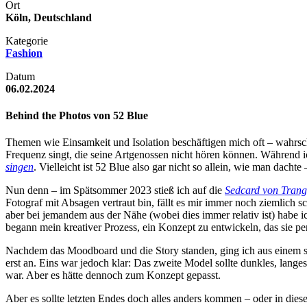
Ort
Köln, Deutschland
Kategorie
Fashion
Datum
06.02.2024
Behind the Photos von 52 Blue
Themen wie Einsamkeit und Isolation beschäftigen mich oft – wahrsche
Frequenz singt, die seine Artgenossen nicht hören können. Während ic
singen
. Vielleicht ist 52 Blue also gar nicht so allein, wie man dachte
Nun denn – im Spätsommer 2023 stieß ich auf die
Sedcard von Tran
Fotograf mit Absagen vertraut bin, fällt es mir immer noch ziemlich
aber bei jemandem aus der Nähe (wobei dies immer relativ ist) habe ic
begann mein kreativer Prozess, ein Konzept zu entwickeln, das sie pe
Nachdem das Moodboard und die Story standen, ging ich aus einem sim
erst an. Eins war jedoch klar: Das zweite Model sollte dunkles, lan
war. Aber es hätte dennoch zum Konzept gepasst.
Aber es sollte letzten Endes doch alles anders kommen – oder in die