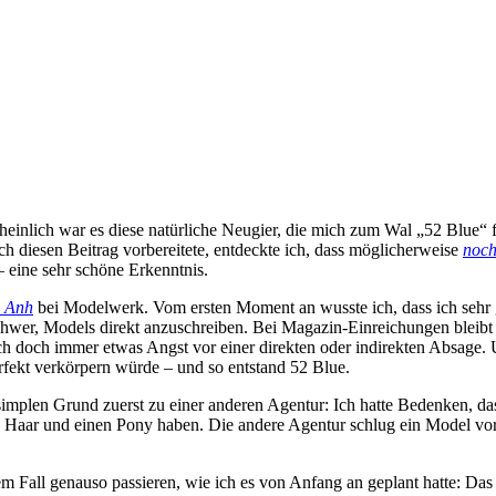
inlich war es diese natürliche Neugier, die mich zum Wal „52 Blue“ fü
h diesen Beitrag vorbereitete, entdeckte ich, dass möglicherweise
noch
 – eine sehr schöne Erkenntnis.
g Anh
bei Modelwerk. Vom ersten Moment an wusste ich, dass ich sehr 
 schwer, Models direkt anzuschreiben. Bei Magazin-Einreichungen bleib
h doch immer etwas Angst vor einer direkten oder indirekten Absage. Um
rfekt verkörpern würde – und so entstand 52 Blue.
plen Grund zuerst zu einer anderen Agentur: Ich hatte Bedenken, dass 
ges Haar und einen Pony haben. Die andere Agentur schlug ein Model vo
sem Fall genauso passieren, wie ich es von Anfang an geplant hatte: D