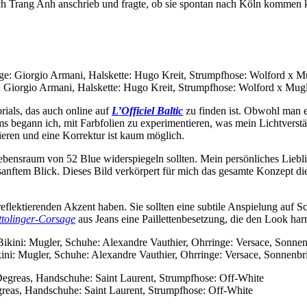
fach Trang Anh anschrieb und fragte, ob sie spontan nach Köln kommen k
ge: Giorgio Armani, Halskette: Hugo Kreit, Strumpfhose: Wolford x Mug
orials, das auch online auf
L’Officiel Baltic
zu finden ist. Obwohl man e
begann ich, mit Farbfolien zu experimentieren, was mein Lichtverständ
eren und eine Korrektur ist kaum möglich.
Lebensraum von 52 Blue widerspiegeln sollten. Mein persönliches Liebl
 sanftem Blick. Dieses Bild verkörpert für mich das gesamte Konzept die
reflektierenden Akzent haben. Sie sollten eine subtile Anspielung auf S
tolinger-Corsage
aus Jeans eine Paillettenbesetzung, die den Look ha
ni: Mugler, Schuhe: Alexandre Vauthier, Ohrringe: Versace, Sonnenbri
reas, Handschuhe: Saint Laurent, Strumpfhose: Off-White